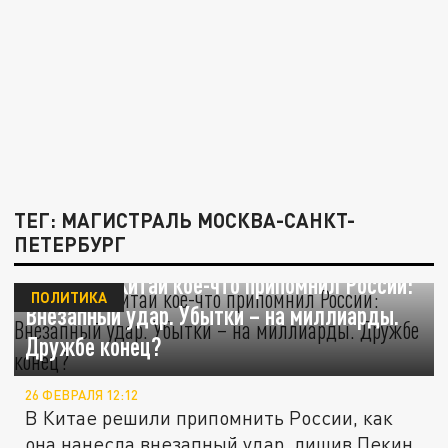
ТЕГ: МАГИСТРАЛЬ МОСКВА-САНКТ-
ПЕТЕРБУРГ
Вот дела. Китай кое-что припомнил России:
ПОЛИТИКА
Внезапный удар. Убытки – на миллиарды.
Дружбе конец?
26 ФЕВРАЛЯ 12:12
В Китае решили припомнить России, как
она нанесла внезапный удар, лишив Пекин