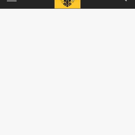
115093, г. Москва, переулок Партийный,
д.1, к.57, стр.3, эт.1, пом.I, ком.45