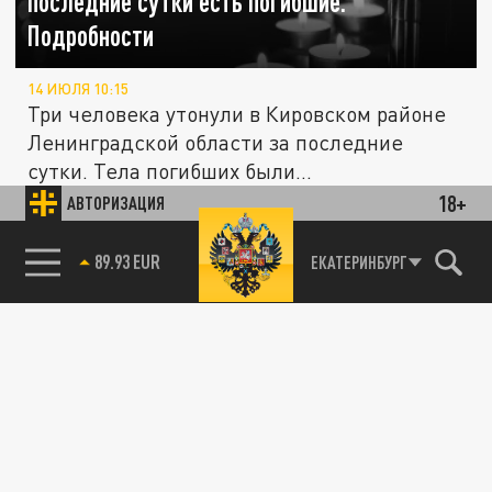
последние сутки есть погибшие.
Подробности
14 ИЮЛЯ 10:15
Три человека утонули в Кировском районе
Ленинградской области за последние
сутки. Тела погибших были...
18+
АВТОРИЗАЦИЯ
ОБЩЕСТВО
85.64 BRENT
ЕКАТЕРИНБУРГ
"Позицию города и области важно
синхронизировать": запрет на вейпы
обсудили уже на втором заседании рабочей
группы