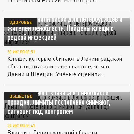
по регионам России. На этот раз...
Учёные оценили риски для петербуржцев и
ЗДОРОВЬЕ
жителей Ленобласти. Найдены клещи с
редкой инфекцией
30 ИЮЛЯ 05:51
Клещи, которые обитают в Ленинградской
области, оказались не опаснее, чем в
Дании и Швеции. Учёные оценили...
Пик топливного кризиса в Ленобласти
ОБЩЕСТВО
пройден. Лимиты постепенно снимают,
ситуация под контролем
29 ИЮЛЯ 05:41
Власти в Ленинградской области