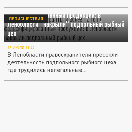
Нелегальные мигранты и более 12 тонн
фальсифицированный продукции: в
ПРОИСШЕСТВИЯ
Ленобласти "накрыли" подпольный рыбный
цех
16 ИЮЛЯ 11:49
В Ленобласти правоохранители пресекли
деятельность подпольного рыбного цеха,
где трудились нелегальные...