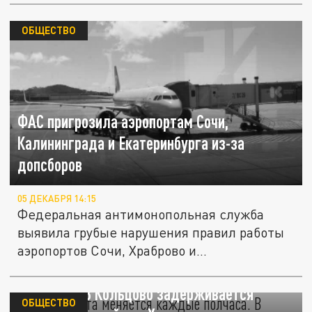
ОБЩЕСТВО
ФАС пригрозила аэропортам Сочи,
Калининграда и Екатеринбурга из-за
допсборов
05 ДЕКАБРЯ 14:15
Федеральная антимонопольная служба
выявила грубые нарушения правил работы
аэропортов Сочи, Храброво и...
"Время вылета меняется каждые
полчаса". В Кольцово задерживается
ОБЩЕСТВО