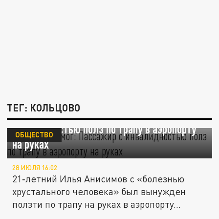
ТЕГ: КОЛЬЦОВО
"Никто не помог": Пассажир с
инвалидностью полз по трапу в аэропорту
ОБЩЕСТВО
на руках
28 ИЮЛЯ 16:02
21‑летний Илья Анисимов с «болезнью
хрустального человека» был вынужден
ползти по трапу на руках в аэропорту...