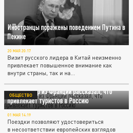
Иностранцы поражены поведением Путина в
Пекине
20 МАЯ 20:17
Визит русского лидера в Китай неизменно
привлекает повышенное внимание как
внутри страны, так и на...
Туроператор из Франции рассказал, что
ОБЩЕСТВО
привлекает туристов в Россию
01 МАЯ 14:19
Поездки позволяют удостовериться
в несоответствии европейских взглядов