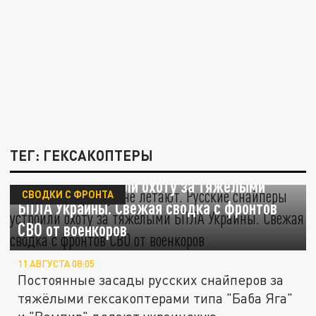
ТЕГ: ГЕКСАКОПТЕРЫ
Гексакоптеры тут не летают. Русские
снайперы устроили охоту за тяжёлыми
СВОДКИ С ФРОНТА
БПЛА Украины. Свежая сводка с фронтов
СВО от военкоров
11 АВГУСТА 08:05
Постоянные засады русских снайперов за
тяжёлыми гексакоптерами типа "Баба Яга"