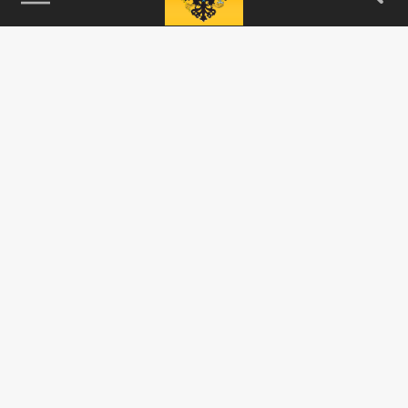
115093, г. Москва, переулок Партийный,
д.1, к.57, стр.3, эт.1, пом.I, ком.45