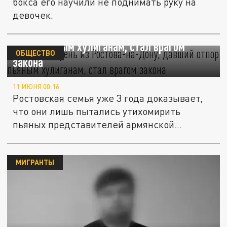
бокса его научили не поднимать руку на
девочек.
Русский парень из Ростова-на-Дону, давший
отпор пьяным хулиганам, стал врагом
ОБЩЕСТВО
закона
11 ИЮНЯ 00:16
Ростовская семья уже 3 года доказывает,
что они лишь пытались утихомирить
пьяных представителей армянской...
МИГРАНТЫ