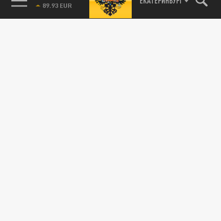
ЕКАТЕРИНБУРГ
Возбуждено дело по статье о побоях. Но
челябинцы спорят, кто из женщин прав.
ПРОИСШЕСТВИЯ
Сын Кадырова исключил бойца ММА
Юнусова из клуба после избиения двух
женщин
18 МАЯ 14:08
Спортсмен Джихад Юнусов избил двух
девушек в подъезде Грозного. Министр
спорта Чечни назвал такое поведение...