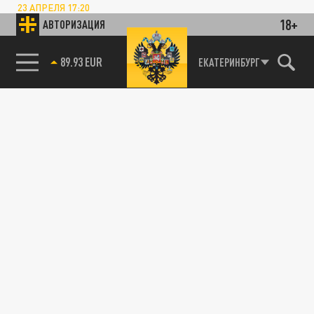
23 АПРЕЛЯ 17:20
Эксперт привёл статистику: девять из
18+
АВТОРИЗАЦИЯ
десяти переболевших испытывают
трудности с запоминанием информации.
85.64 BRENT
ЕКАТЕРИНБУРГ
ОБЩЕСТВО
COVID-19 возвращается: осенью ожидается
всплеск заболеваемости коронавирусом
14 АПРЕЛЯ 06:34
Эксперт Шахмарданов спрогнозировал