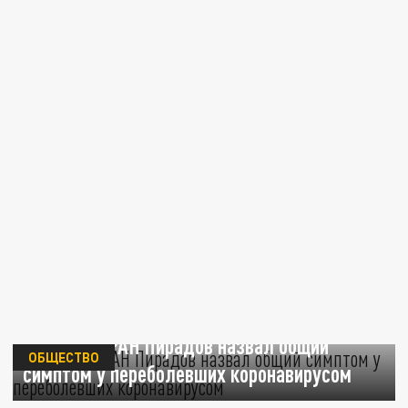
Академик РАН Пирадов назвал общий
ОБЩЕСТВО
симптом у переболевших коронавирусом