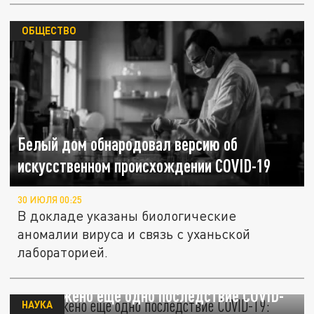
ОБЩЕСТВО
Белый дом обнародовал версию об
искусственном происхождении COVID-19
30 ИЮЛЯ 00:25
В докладе указаны биологические
аномалии вируса и связь с уханьской
лабораторией.
Обнаружено еще одно последствие COVID-
НАУКА