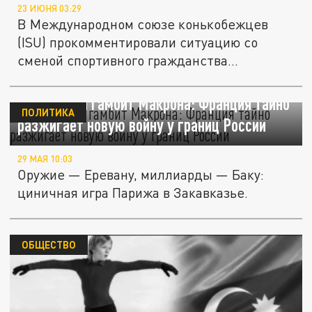
23 ИЮНЯ 03:29
В Международном союзе конькобежцев
(ISU) прокомментировали ситуацию со
сменой спортивного гражданства...
Кавказский гамбит Макрона: Франция тайно
ПОЛИТИКА
разжигает новую войну у границ России
29 МАЯ 10:03
Оружие — Еревану, миллиарды — Баку:
циничная игра Парижа в Закавказье.
ОБЩЕСТВО