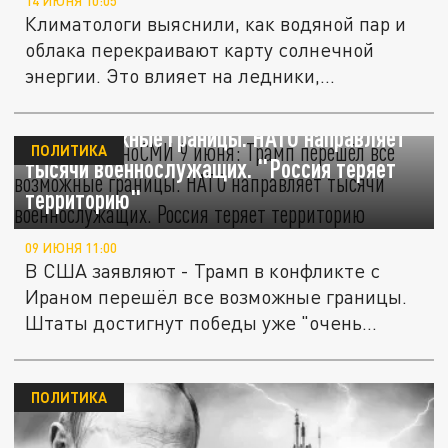
14 ИЮНЯ 10:05
Климатологи выяснили, как водяной пар и
облака перекраивают карту солнечной
энергии. Это влияет на ледники,...
Главное в иноСМИ 9 июня: Трамп перешёл
все возможные границы. НАТО направляет
ПОЛИТИКА
тысячи военнослужащих. "Россия теряет
территорию"
09 ИЮНЯ 11:00
В США заявляют - Трамп в конфликте с
Ираном перешёл все возможные границы.
Штаты достигнут победы уже "очень...
ПОЛИТИКА