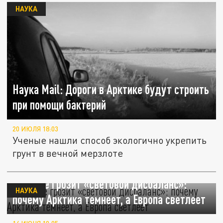
НАУКА
Наука Mail: Дороги в Арктике будут строить
при помощи бактерий
20 ИЮЛЯ 18:03
Ученые нашли способ экологично укрепить
грунт в вечной мерзлоте
Планете грозит «световой дисбаланс»:
НАУКА
почему Арктика темнеет, а Европа светлеет