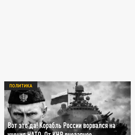
ПОЛИТИКА
Вот это да! Корабль России ворвался на
учения НАТО. От КНР внезапное