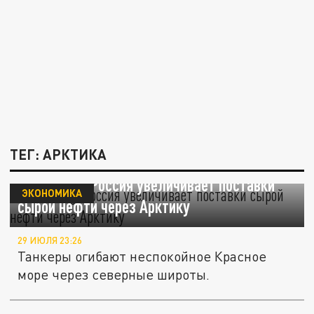
ТЕГ: АРКТИКА
Bloomberg: Россия увеличивает поставки
ЭКОНОМИКА
сырой нефти через Арктику
29 ИЮЛЯ 23:26
Танкеры огибают неспокойное Красное
море через северные широты.