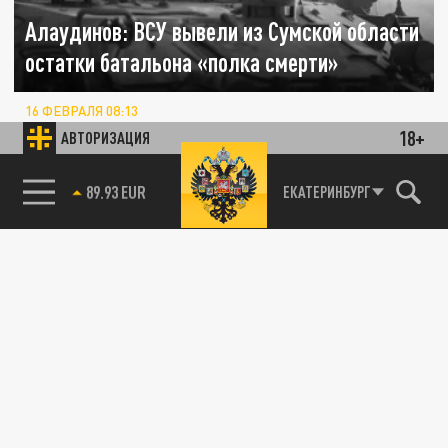
Алаудинов: ВСУ вывели из Сумской области
остатки батальона «полка смерти»
16 ФЕВРАЛЯ 08:13
Остатки батальона «полка смерти» ВСУ из-
18+
АВТОРИЗАЦИЯ
за больших потерь вывели из Сумской
области.
85.64 BRENT
ЕКАТЕРИНБУРГ
ПОЛИТИКА
В Церкви назвали ересью слова командира