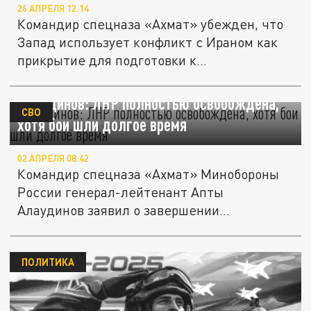
26 АПРЕЛЯ 12:14
Командир спецназа «Ахмат» убежден, что
Запад использует конфликт с Ираном как
прикрытие для подготовки к...
Алаудинов: ЛНР полностью освобождена,
СВО
хотя бои шли долгое время
02 АПРЕЛЯ 08:42
Командир спецназа «Ахмат» Минобороны
России генерал-лейтенант Апты
Алаудинов заявил о завершении
освобождения...
ПОЛИТИКА