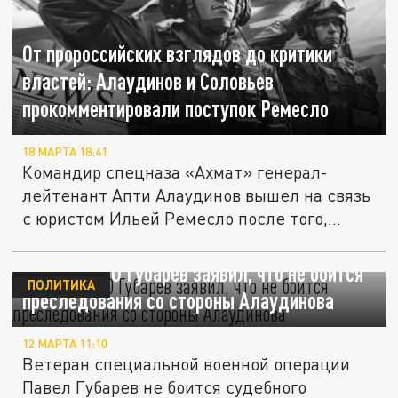
От пророссийских взглядов до критики
властей: Алаудинов и Соловьев
прокомментировали поступок Ремесло
18 МАРТА 18:41
Командир спецназа «Ахмат» генерал-
лейтенант Апти Алаудинов вышел на связь
с юристом Ильей Ремесло после того,...
Ветеран СВО Губарев заявил, что не боится
ПОЛИТИКА
преследования со стороны Алаудинова
12 МАРТА 11:10
Ветеран специальной военной операции
Павел Губарев не боится судебного