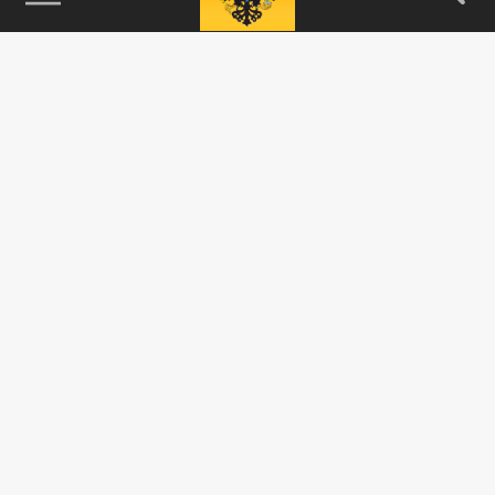
115093, г. Москва, переулок Партийный,
д.1, к.57, стр.3, эт.1, пом.I, ком.45