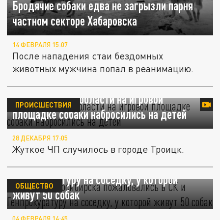
Бродячие собаки едва не загрызли парня
частном секторе Хабаровска
14 ФЕВРАЛЯ 15:07
После нападения стаи бездомных
животных мужчина попал в реанимацию.
В Челябинской области на игровой
ПРОИСШЕСТВИЯ
площадке собаки набросились на детей
28 ДЕКАБРЯ 17:05
Жуткое ЧП случилось в городе Троицк.
Жители Новосибирска пожаловались в СК и
Генпрокуратуру на соседку, у которой
ОБЩЕСТВО
живут 50 собак
04 ФЕВРАЛЯ 14:45