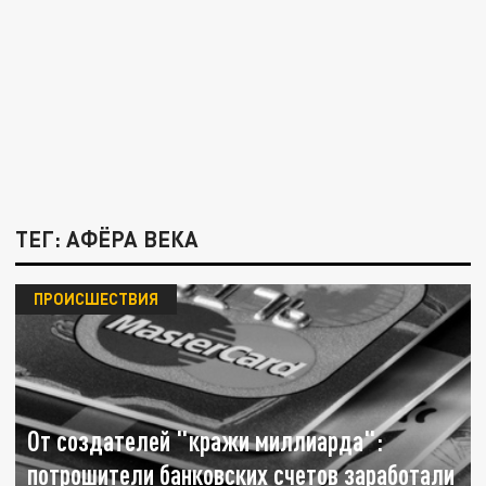
ТЕГ: АФЁРА ВЕКА
ПРОИСШЕСТВИЯ
От создателей "кражи миллиарда":
потрошители банковских счетов заработали