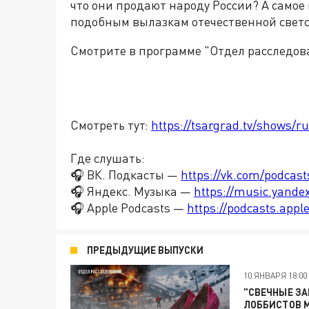
что они продают народу России? А самое 
подобным вылазкам отечественной светс
Смотрите в программе "Отдел расследов
Смотреть тут:
https://tsargrad.tv/shows/ru
Где слушать:
🎧 ВК. Подкасты —
https://vk.com/podcas
🎧 Яндекс. Музыка —
https://music.yande
🎧 Apple Podcasts —
https://podcasts.app
ПРЕДЫДУЩИЕ ВЫПУСКИ
10 ЯНВАРЯ 18:00
"СВЕЧНЫЕ З
ЛОББИСТОВ М