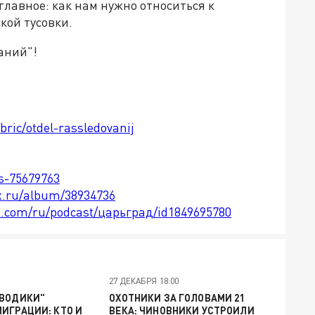
главное: как нам нужно относиться к
кой тусовки.
аний"!
bric/otdel-rassledovanij
ts-75679763
x.ru/album/38934736
le.com/ru/podcast/царьград/id1849695780
27 ДЕКАБРЯ 18:00
АВОДИКИ"
ОХОТНИКИ ЗА ГОЛОВАМИ 21
ИГРАЦИИ: КТО И
ВЕКА: ЧИНОВНИКИ УСТРОИЛИ