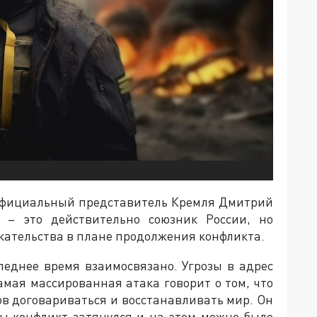
 официальный представитель Кремля Дмитрий
я – это действительно союзник России, но
екательства в плане продолжения конфликта.
леднее время взаимосвязано. Угрозы в адрес
амая массированная атака говорит о том, что
в договариваться и восстанавливать мир. Он
бы конфликт затянулся и на этом можно было