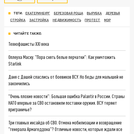
ТЕГИ:
ЕКАТЕРИНБУРГ
БЕРЕЗОВАЯ РОЩА
ВЫРУБКА
ДЕРЕВЬЯ
СТРОЙКА
ЗАСТРОЙКА
НЕДВИЖИМОСТЬ
ПРОТЕСТ
МЭР
ЧИТАЙТЕ ТАКЖЕ:
Технофашисты XXI века
Оплеуха Маску. "Пора снять белые перчатки": Как уничтожить
Starlink
Даня с Дашей спаслись от боевиков ВСУ. Но беды для малышей не
закончились
"Очень плохие новости": Большая ошибка Palantir в России. Страны
НАТО впервые за СВО остановили поставки оружия. ВСУ теряют
приграничье?
Три главных инсайда об СВО. Отмена мобилизации и возвращение
"генерала Армагеддона"? Отличные новости, которые ждали все