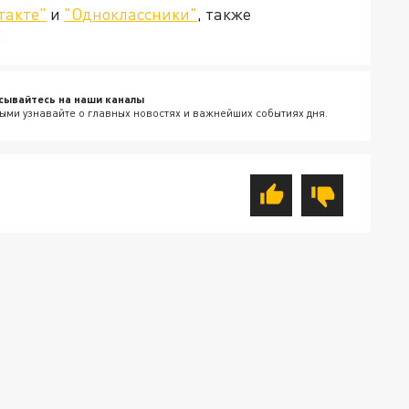
такте"
и
"Одноклассники"
, также
.
сывайтесь на наши каналы
ыми узнавайте о главных новостях и важнейших событиях дня.