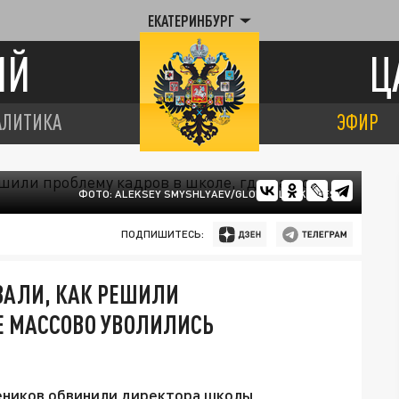
ЕКАТЕРИНБУРГ
ИЙ
Ц
АЛИТИКА
ЭФИР
ФОТО: ALEKSEY SMYSHLYAEV/GLOBAL LOOK PRESS
ПОДПИШИТЕСЬ:
ЗАЛИ, КАК РЕШИЛИ
Е МАССОВО УВОЛИЛИСЬ
еников обвинили директора школы.