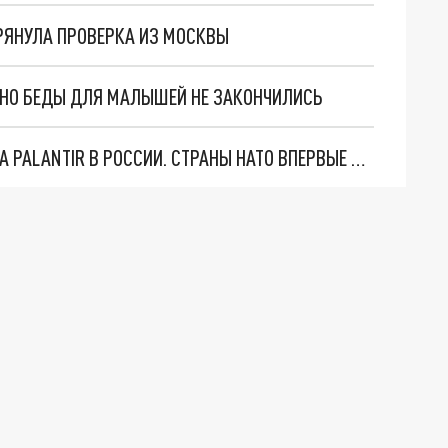
РЯНУЛА ПРОВЕРКА ИЗ МОСКВЫ
. НО БЕДЫ ДЛЯ МАЛЫШЕЙ НЕ ЗАКОНЧИЛИСЬ
"ОЧЕНЬ ПЛОХИЕ НОВОСТИ": БОЛЬШАЯ ОШИБКА PALANTIR В РОССИИ. СТРАНЫ НАТО ВПЕРВЫЕ ЗА СВО ОСТАНОВИЛИ ПОСТАВКИ ОРУЖИЯ. ВСУ ТЕРЯЮТ ПРИГРАНИЧЬЕ?