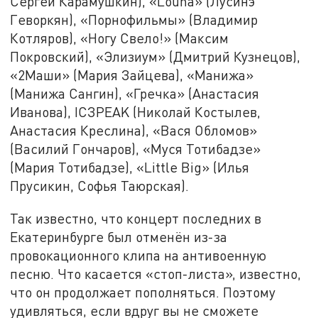
Сергей Карамушкин), «Louna» (Лусинэ
Геворкян), «Порнофильмы» (Владимир
Котляров), «Ногу Свело!» (Максим
Покровский), «Элизиум» (Дмитрий Кузнецов),
«2Маши» (Мария Зайцева), «Манижа»
(Манижа Сангин), «Гречка» (Анастасия
Иванова), ICЗPEAK (Николай Костылев,
Анастасия Креслина), «Вася Обломов»
(Василий Гончаров), «Муся Тотибадзе»
(Мария Тотибадзе), «Little Big» (Илья
Прусикин, Софья Таюрская).
Так известно, что концерт последних в
Екатеринбурге был отменён из-за
провокационного клипа на антивоенную
песню. Что касается «стоп-листа», известно,
что он продолжает пополняться. Поэтому
удивляться, если вдруг вы не сможете