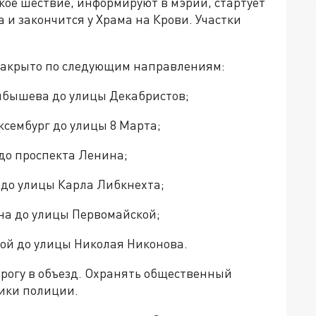
кое шествие, информируют в мэрии, стартует
 и закончится у Храма на Крови. Участки
 закрыто по следующим направлениям:
уйбышева до улицы Декабристов;
ксембург до улицы 8 Марта;
 до проспекта Ленина;
а до улицы Карла Либкнехта;
ина до улицы Первомайской;
кой до улицы Николая Никонова.
рогу в объезд. Охранять общественный
ники полиции.