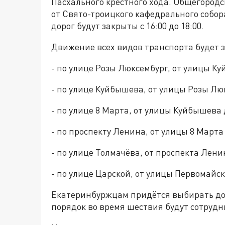
Пасхального крестного хода. Общегородс
от Свято-троицкого кафедрального собора
дорог будут закрыты с 16:00 до 18:00.
Движение всех видов транспорта будет
- по улице Розы Люксембург, от улицы К
- по улице Куйбышева, от улицы Розы Лю
- по улице 8 Марта, от улицы Куйбышева
- по проспекту Ленина, от улицы 8 Март
- по улице Толмачёва, от проспекта Лен
- по улице Царской, от улицы Первомайс
Екатеринбуржцам придётся выбирать до
порядок во время шествия будут сотруд