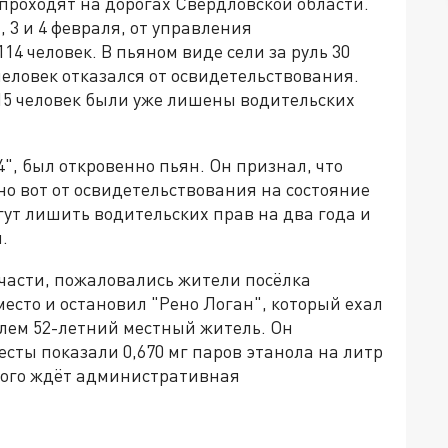
роходят на дорогах Свердловской области.
 3 и 4 февраля, от управления
4 человек. В пьяном виде сели за руль 30
 человек отказался от освидетельствования.
, 15 человек были уже лишены водительских
4", был откровенно пьян. Он признал, что
о вот от освидетельствования на состояние
гут лишить водительских прав на два года и
.
 части, пожаловались жители посёлка
есто и остановил "Рено Логан", который ехал
лем 52-летний местный житель. Он
есты показали 0,670 мг паров этанола на литр
ного ждёт административная
.