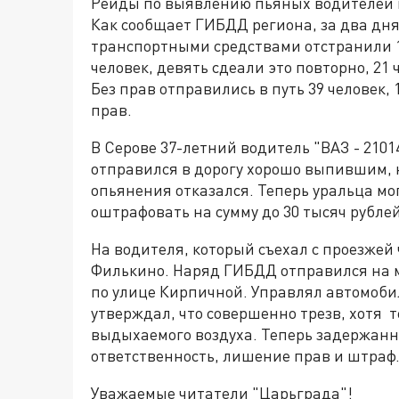
Рейды по выявлению пьяных водителей п
Как сообщает ГИБДД региона, за два дня,
транспортными средствами отстранили 11
человек, девять сдеали это повторно, 21
Без прав отправились в путь 39 человек
прав.
В Серове 37-летний водитель "ВАЗ - 2101
отправился в дорогу хорошо выпившим, н
опьянения отказался. Теперь уральца мо
оштрафовать на сумму до 30 тысяч рублей
На водителя, который съехал с проезжей
Филькино. Наряд ГИБДД отправился на м
по улице Кирпичной. Управлял автомоби
утверждал, что совершенно трезв, хотя т
выдыхаемого воздуха. Теперь задержан
ответственность, лишение прав и штраф
Уважаемые читатели "Царьграда"!