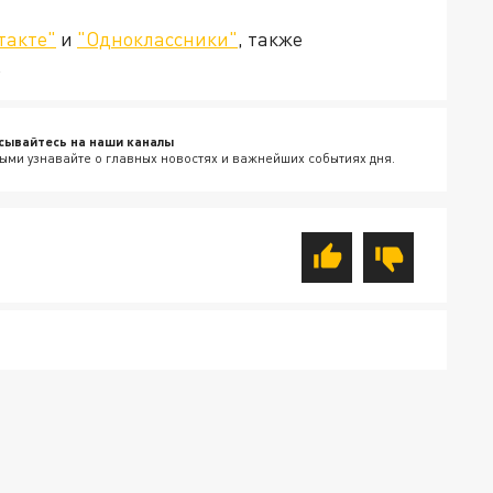
такте"
и
"Одноклассники"
, также
.
сывайтесь на наши каналы
ыми узнавайте о главных новостях и важнейших событиях дня.