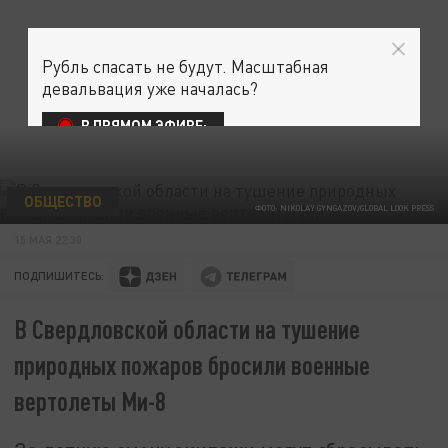
Рубль спасать не будут. Масштабная
девальвация уже началась?
В ПРЯМОМ ЭФИРЕ:
ОБЩЕСТВО
ФОТО: NIKOLAY GYNGAZOV/GLOBAL LOOK PRESS
15 МАЯ 22:30
ПОДПИШИТЕСЬ:
В Свердловской области на тушение
природных пожаров бросили военные
вертолеты Ми-8