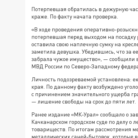
Потерпевшая обратилась в дежурную час
краже. По факту начата проверка.
«В ходе проведения оперативно-розыскн
потерпевшая перед выходом на посадку 
оставила свою наплечную сумку на кресл
заметила девушка. Убедившись, что за е
забрала чужое имущество», — сообщили 
МВД России по Северо‑Западному федера
Личность подозреваемой установлена: ею
края. По данному факту возбуждено уголов
с причинением значительного ущерба гр
— лишение свободы на срок до пяти лет.
Ранее издание «МК‑Урал» сообщало о за
Качканарском городском суде по делу о л
товариществ. По итогам рассмотрения 
металлических саней‑бытовок, которые 