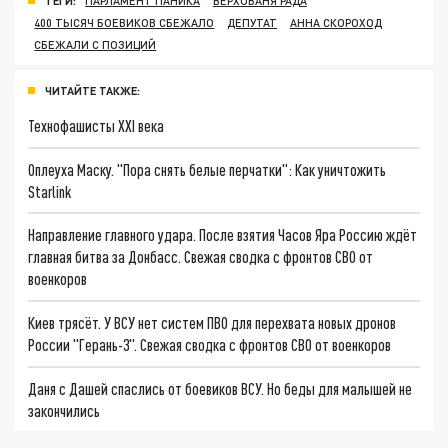
ТЕГИ:
ПАРЛАМЕНТ ПАНИКА
ВЕРХОВАНЯ РАДА
400 ТЫСЯЧ БОЕВИКОВ СБЕЖАЛО
ДЕПУТАТ
АННА СКОРОХОД
СБЕЖАЛИ С ПОЗИЦИЙ
ЧИТАЙТЕ ТАКЖЕ:
Технофашисты XXI века
Оплеуха Маску. "Пора снять белые перчатки": Как уничтожить
Starlink
Направление главного удара. После взятия Часов Яра Россию ждёт
главная битва за Донбасс. Свежая сводка с фронтов СВО от
военкоров
Киев трясёт. У ВСУ нет систем ПВО для перехвата новых дронов
России "Герань-3". Свежая сводка с фронтов СВО от военкоров
Даня с Дашей спаслись от боевиков ВСУ. Но беды для малышей не
закончились