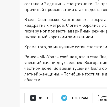
состава и 2 единицы спецтехники. По п
причиной происшествия стал недостаток
В селе Осиновское Каргапольского округ
квадратных метров. С огнем боролись 5 
пожару мог привести аварийный режим р
вызванный коротким замыканием.
Кроме того, за минувшие сутки спасате
Ранее «МК-Урал» сообщал, что в селе Вв
унесший жизни двух человек. Возгорани
частном доме. Во время тушения были об
летней женщины. «Погибшие гостили в д
области.
Подпи
ДЗЕН
ТЕЛЕГРАМ
и перв