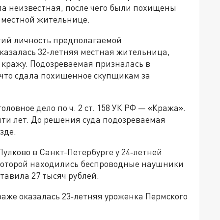
ла неизвестная, после чего были похищены
 местной жительнице.
тий личность предполагаемой
казалась 32‑летняя местная жительница,
 кражу. Подозреваемая призналась в
что сдала похищенное скупщикам за
овное дело по ч. 2 ст. 158 УК РФ — «Кража».
яти лет. До решения суда подозреваемая
зде.
Пулково в Санкт-Петербурге у 24‑летней
которой находились беспроводные наушники
тавила 27 тысяч рублей.
аже оказалась 23‑летняя уроженка Пермского