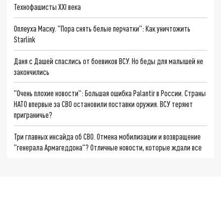
Технофашисты XXI века
Оплеуха Маску. "Пора снять белые перчатки": Как уничтожить
Starlink
Даня с Дашей спаслись от боевиков ВСУ. Но беды для малышей не
закончились
"Очень плохие новости": Большая ошибка Palantir в России. Страны
НАТО впервые за СВО остановили поставки оружия. ВСУ теряют
приграничье?
Три главных инсайда об СВО. Отмена мобилизации и возвращение
"генерала Армагеддона"? Отличные новости, которые ждали все