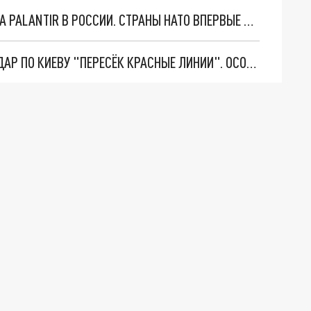
"ОЧЕНЬ ПЛОХИЕ НОВОСТИ": БОЛЬШАЯ ОШИБКА PALANTIR В РОССИИ. СТРАНЫ НАТО ВПЕРВЫЕ ЗА СВО ОСТАНОВИЛИ ПОСТАВКИ ОРУЖИЯ. ВСУ ТЕРЯЮТ ПРИГРАНИЧЬЕ?
"ТЕРПЕНИЕ ПУТИНА ЛОПНУЛО". РЕКОРДНЫЙ УДАР ПО КИЕВУ "ПЕРЕСЁК КРАСНЫЕ ЛИНИИ". ОСОБЫЕ СПЕЦЫ КНДР НА ЛБС? ТАЙНЫЕ ПЕРЕГОВОРЫ ЕВРОПЫ И МОСКВЫ