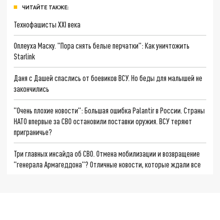
ЧИТАЙТЕ ТАКЖЕ:
Технофашисты XXI века
Оплеуха Маску. "Пора снять белые перчатки": Как уничтожить
Starlink
Даня с Дашей спаслись от боевиков ВСУ. Но беды для малышей не
закончились
"Очень плохие новости": Большая ошибка Palantir в России. Страны
НАТО впервые за СВО остановили поставки оружия. ВСУ теряют
приграничье?
Три главных инсайда об СВО. Отмена мобилизации и возвращение
"генерала Армагеддона"? Отличные новости, которые ждали все