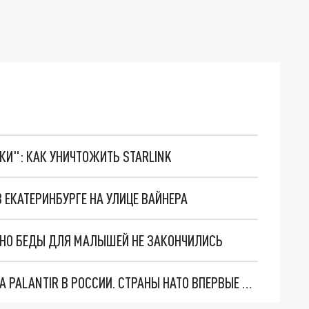
ТКИ": КАК УНИЧТОЖИТЬ STARLINK
ЕКАТЕРИНБУРГЕ НА УЛИЦЕ ВАЙНЕРА
. НО БЕДЫ ДЛЯ МАЛЫШЕЙ НЕ ЗАКОНЧИЛИСЬ
"ОЧЕНЬ ПЛОХИЕ НОВОСТИ": БОЛЬШАЯ ОШИБКА PALANTIR В РОССИИ. СТРАНЫ НАТО ВПЕРВЫЕ ЗА СВО ОСТАНОВИЛИ ПОСТАВКИ ОРУЖИЯ. ВСУ ТЕРЯЮТ ПРИГРАНИЧЬЕ?