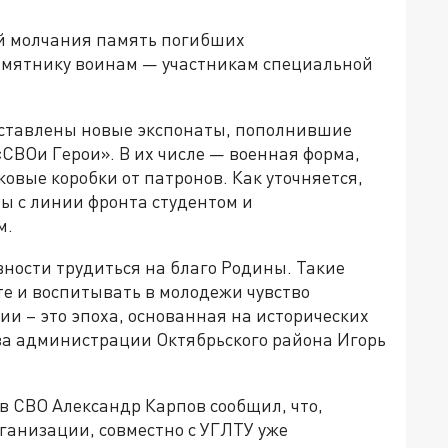
й молчания память погибших
амятнику воинам — участникам специальной
дставлены новые экспонаты, пополнившие
СВОи Герои». В их числе — военная форма,
ковые коробки от патронов. Как уточняется,
ы с линии фронта студентом и
м.
вности трудиться на благо Родины. Такие
те и воспитывать в молодежи чувство
ии – это эпоха, основанная на исторических
ва администрации Октябрьского района Игорь
в СВО Александр Карпов сообщил, что,
ганизации, совместно с УГЛТУ уже