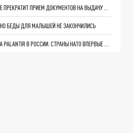
ГЕНКОНСУЛЬСТВО ГЕРМАНИИ В ЕКАТЕРИНБУРГЕ ПРЕКРАТИТ ПРИЕМ ДОКУМЕНТОВ НА ВЫДАЧУ НАЦИОНАЛЬНЫХ ВИЗ
. НО БЕДЫ ДЛЯ МАЛЫШЕЙ НЕ ЗАКОНЧИЛИСЬ
"ОЧЕНЬ ПЛОХИЕ НОВОСТИ": БОЛЬШАЯ ОШИБКА PALANTIR В РОССИИ. СТРАНЫ НАТО ВПЕРВЫЕ ЗА СВО ОСТАНОВИЛИ ПОСТАВКИ ОРУЖИЯ. ВСУ ТЕРЯЮТ ПРИГРАНИЧЬЕ?