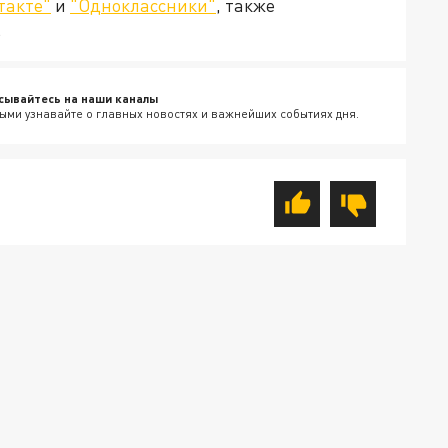
такте"
и
"Одноклассники"
, также
.
сывайтесь на наши каналы
ыми узнавайте о главных новостях и важнейших событиях дня.