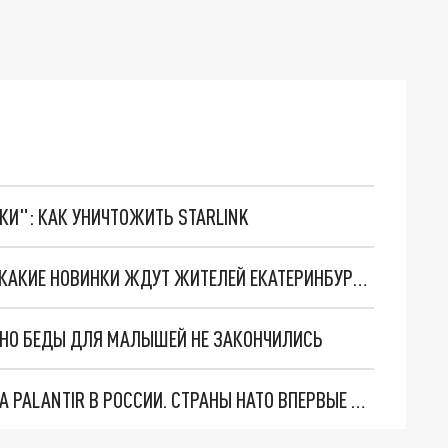
ТКИ": КАК УНИЧТОЖИТЬ STARLINK
В ПАРКЕ ИМЕНИ МАЯКОВСКОГО РАССКАЗАЛИ, КАКИЕ НОВИНКИ ЖДУТ ЖИТЕЛЕЙ ЕКАТЕРИНБУРГА ГРЯДУЩЕЙ ЗИМОЙ
. НО БЕДЫ ДЛЯ МАЛЫШЕЙ НЕ ЗАКОНЧИЛИСЬ
"ОЧЕНЬ ПЛОХИЕ НОВОСТИ": БОЛЬШАЯ ОШИБКА PALANTIR В РОССИИ. СТРАНЫ НАТО ВПЕРВЫЕ ЗА СВО ОСТАНОВИЛИ ПОСТАВКИ ОРУЖИЯ. ВСУ ТЕРЯЮТ ПРИГРАНИЧЬЕ?