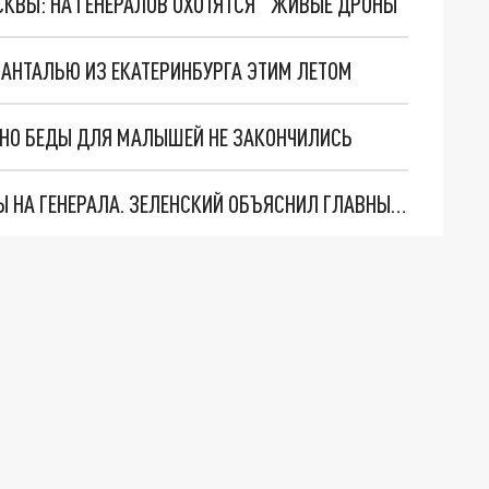
ОСКВЫ: НА ГЕНЕРАЛОВ ОХОТЯТСЯ "ЖИВЫЕ ДРОНЫ"
 АНТАЛЬЮ ИЗ ЕКАТЕРИНБУРГА ЭТИМ ЛЕТОМ
. НО БЕДЫ ДЛЯ МАЛЫШЕЙ НЕ ЗАКОНЧИЛИСЬ
"МЫ ВАС ЗАСТАВИМ": ЖУТКИЕ ДЕТАЛИ ОХОТЫ НА ГЕНЕРАЛА. ЗЕЛЕНСКИЙ ОБЪЯСНИЛ ГЛАВНЫЙ СМЫСЛ ТЕРАКТА В ЦЕНТРЕ МОСКВЫ