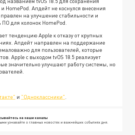
од названием tvOS 18.5 для сохранения
 и HomePod. Апдейт не коснулся внесения
правлен на улучшение стабильности и
 ПО для колонок HomePod.
ает тенденцию Apple к отказу от крупных
ниях. Апдейт направлен на поддержание
немаловажно для пользователей, которые
в. Apple с выходом tvOS 18.5 реализует
рые значительно улучшают работу системы, но
ователей.
такте"
и
"Одноклассники"
.
сывайтесь на наши каналы
ыми узнавайте о главных новостях и важнейших событиях дня.