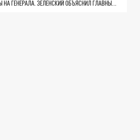
"МЫ ВАС ЗАСТАВИМ": ЖУТКИЕ ДЕТАЛИ ОХОТЫ НА ГЕНЕРАЛА. ЗЕЛЕНСКИЙ ОБЪЯСНИЛ ГЛАВНЫЙ СМЫСЛ ТЕРАКТА В ЦЕНТРЕ МОСКВЫ