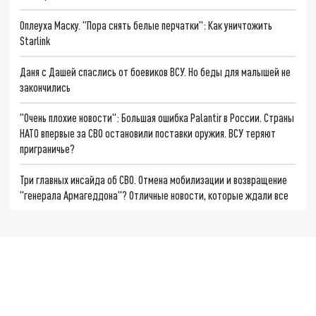
Оплеуха Маску. "Пора снять белые перчатки": Как уничтожить
Starlink
Даня с Дашей спаслись от боевиков ВСУ. Но беды для малышей не
закончились
"Очень плохие новости": Большая ошибка Palantir в России. Страны
НАТО впервые за СВО остановили поставки оружия. ВСУ теряют
приграничье?
Три главных инсайда об СВО. Отмена мобилизации и возвращение
"генерала Армагеддона"? Отличные новости, которые ждали все