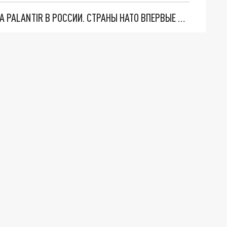
"ОЧЕНЬ ПЛОХИЕ НОВОСТИ": БОЛЬШАЯ ОШИБКА PALANTIR В РОССИИ. СТРАНЫ НАТО ВПЕРВЫЕ ЗА СВО ОСТАНОВИЛИ ПОСТАВКИ ОРУЖИЯ. ВСУ ТЕРЯЮТ ПРИГРАНИЧЬЕ?