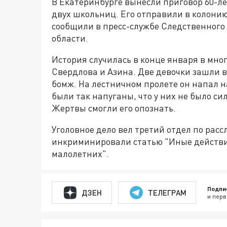
В Екатеринбурге вынесли приговор 60-л
двух школьниц. Его отправили в колонию 
сообщили в пресс-службе Следственного
области.
История случилась в конце января в мно
Свердлова и Азина. Две девочки зашли в
бомж. На лестничном пролете он напал 
были так напуганы, что у них не было си
Жертвы смогли его опознать.
Уголовное дело вел третий отдел по рас
инкриминировали статью "Иные действи
малолетних".
Подпи
ДЗЕН
ТЕЛЕГРАМ
и перв