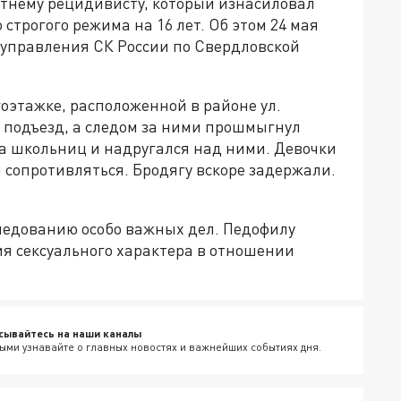
етнему рецидивисту, который изнасиловал
строгого режима на 16 лет. Об этом 24 мая
 управления СК России по Свердловской
гоэтажке, расположенной в районе ул.
 подъезд, а следом за ними прошмыгнул
на школьниц и надругался над ними. Девочки
л сопротивляться. Бродягу вскоре задержали.
следованию особо важных дел. Педофилу
я сексуального характера в отношении
сывайтесь на наши каналы
ыми узнавайте о главных новостях и важнейших событиях дня.