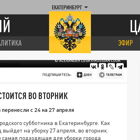
ЕКАТЕРИНБУРГ
ИЙ
Ц
АЛИТИКА
ЭФИР
© ALEXANDER LEGKY/RUSSIAN LOOK
ПОДПИШИТЕСЬ:
СТОИТСЯ ВО ВТОРНИК
перенесли с 24 на 27 апреля
одского субботника в Екатеринбурге. Как
 выйдет на уборку 27 апреля, во вторник.
е самая подходящая для уборки города