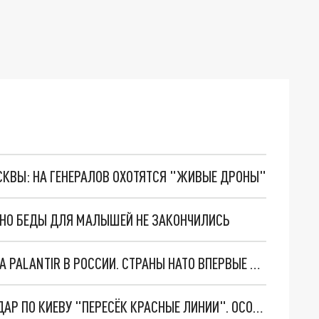
ОСКВЫ: НА ГЕНЕРАЛОВ ОХОТЯТСЯ "ЖИВЫЕ ДРОНЫ"
. НО БЕДЫ ДЛЯ МАЛЫШЕЙ НЕ ЗАКОНЧИЛИСЬ
"ОЧЕНЬ ПЛОХИЕ НОВОСТИ": БОЛЬШАЯ ОШИБКА PALANTIR В РОССИИ. СТРАНЫ НАТО ВПЕРВЫЕ ЗА СВО ОСТАНОВИЛИ ПОСТАВКИ ОРУЖИЯ. ВСУ ТЕРЯЮТ ПРИГРАНИЧЬЕ?
"ТЕРПЕНИЕ ПУТИНА ЛОПНУЛО". РЕКОРДНЫЙ УДАР ПО КИЕВУ "ПЕРЕСЁК КРАСНЫЕ ЛИНИИ". ОСОБЫЕ СПЕЦЫ КНДР НА ЛБС? ТАЙНЫЕ ПЕРЕГОВОРЫ ЕВРОПЫ И МОСКВЫ