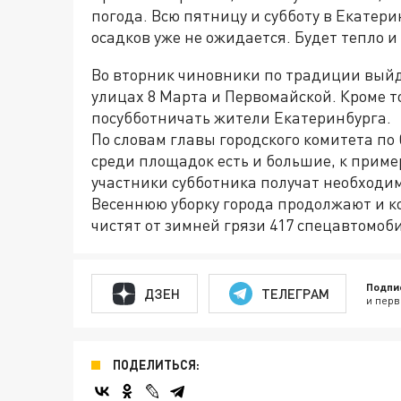
погода. Всю пятницу и субботу в Екатери
осадков уже не ожидается. Будет тепло и
Во вторник чиновники по традиции выйд
улицах 8 Марта и Первомайской. Кроме то
посубботничать жители Екатеринбурга.
По словам главы городского комитета по
среди площадок есть и большие, к пример
участники субботника получат необходим
Весеннюю уборку города продолжают и к
чистят от зимней грязи 417 спецавтомоб
Подпи
ДЗЕН
ТЕЛЕГРАМ
и перв
ПОДЕЛИТЬСЯ: