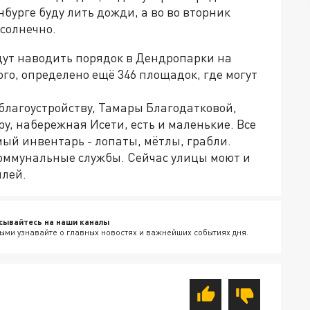
нбурге буду лить дожди, а во во вторник
 солнечно.
ут наводить порядок в Дендропарки на
го, определено ещё 346 площадок, где могут
 благоустройству, Тамары Благодатковой,
у, набережная Исети, есть и маленькие. Все
ый инвентарь - лопаты, мётлы, грабли.
оммунальные службы. Сейчас улицы моют и
илей.
сывайтесь на наши каналы
ыми узнавайте о главных новостях и важнейших событиях дня.