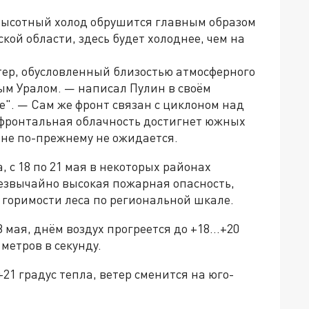
 высотный холод обрушится главным образом
ой области, здесь будет холоднее, чем на
тер, обусловленный близостью атмосферного
м Уралом. — написал Пулин в своём
е". — Сам же фронт связан с циклоном над
 фронтальная облачность достигнет южных
оне по-прежнему не ожидается.
 с 18 по 21 мая в некоторых районах
резвычайно высокая пожарная опасность,
 горимости леса по региональной шкале.
18 мая, днём воздух прогреется до +18…+20
 метров в секунду.
21 градус тепла, ветер сменится на юго-