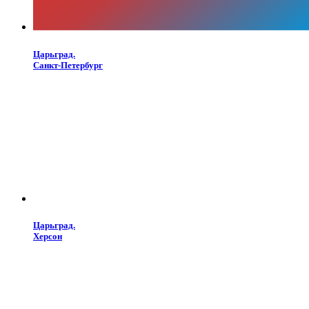
Царьград.
Санкт-Петербург
Царьград.
Херсон