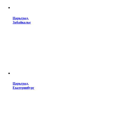
Царьград.
Забайкалье
Царьград.
Екатеринбург