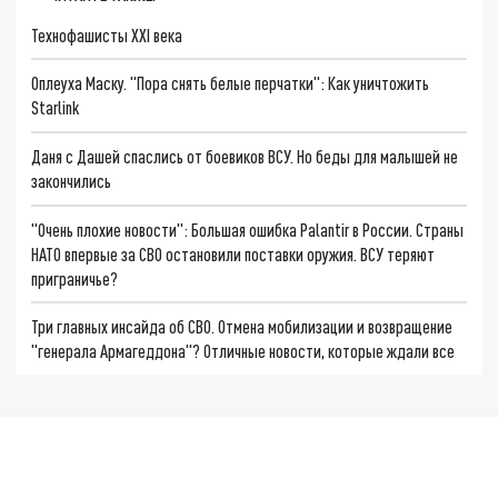
Технофашисты XXI века
Оплеуха Маску. "Пора снять белые перчатки": Как уничтожить
Starlink
Даня с Дашей спаслись от боевиков ВСУ. Но беды для малышей не
закончились
"Очень плохие новости": Большая ошибка Palantir в России. Страны
НАТО впервые за СВО остановили поставки оружия. ВСУ теряют
приграничье?
Три главных инсайда об СВО. Отмена мобилизации и возвращение
"генерала Армагеддона"? Отличные новости, которые ждали все