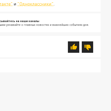
такте"
и
"Одноклассники"
.
сывайтесь на наши каналы
ыми узнавайте о главных новостях и важнейших событиях дня.