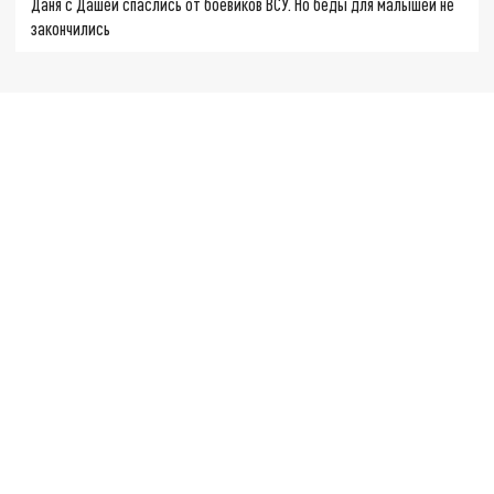
Даня с Дашей спаслись от боевиков ВСУ. Но беды для малышей не
закончились