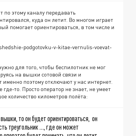
ет по этому каналу передавать
тировался, куда он летит. Во многом играет
рый помогает ориентироваться, в том числе и
oshedshie-podgotovku-v-kitae-vernulis-voevat-
 нужно для того, чтобы беспилотник не мог
руясь на вышки сотовой связи и
 именно поэтому отключают у нас интернет.
 где-то. Просто оператор не знает, не умеет
ое количество километров полёта:
 вышки, то он будет ориентироваться, он
сть треугольник …, где он может
ю оператор будет понимать, что он летит