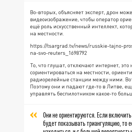
Во-вторых, объясняет эксперт, дрон мож
видеоизображение, чтобы оператор ориен
ещё роль искусственный интеллект, кото
на местности.
https://tsargrad.tv/news/russkie-tajno-pr
na-svo-reuters_1698792
То, что глушат, отключают интернет, это
сориентироваться на местности, ориенти
радиорелейные станции между ними. Вот
Поэтому они и падают где-то в Литве, еще
управлять беспилотником какое-то больш
Они не ориентируются. Если включить
будет показывать триангуляцию, то е
находиться, и с большой вероятность