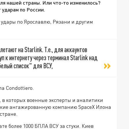
 для нашей страны. Или что-то изменилось?
т ударам по России.
 удары по Ярославлю, Рязани и другим
тают на Starlink. Т.е., для аккаунтов
п к интернету через терминал Starlink над
"белый список" для ВСУ,
а Condottiero.
, в которых военные эксперты и аналитики
ские ангажированную компанию SpaceX Илона
стране.
те более 1000 БПЛА ВСУ за стуки. Киев