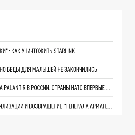
ТКИ": КАК УНИЧТОЖИТЬ STARLINK
. НО БЕДЫ ДЛЯ МАЛЫШЕЙ НЕ ЗАКОНЧИЛИСЬ
"ОЧЕНЬ ПЛОХИЕ НОВОСТИ": БОЛЬШАЯ ОШИБКА PALANTIR В РОССИИ. СТРАНЫ НАТО ВПЕРВЫЕ ЗА СВО ОСТАНОВИЛИ ПОСТАВКИ ОРУЖИЯ. ВСУ ТЕРЯЮТ ПРИГРАНИЧЬЕ?
ТРИ ГЛАВНЫХ ИНСАЙДА ОБ СВО. ОТМЕНА МОБИЛИЗАЦИИ И ВОЗВРАЩЕНИЕ "ГЕНЕРАЛА АРМАГЕДДОНА"? ОТЛИЧНЫЕ НОВОСТИ, КОТОРЫЕ ЖДАЛИ ВСЕ