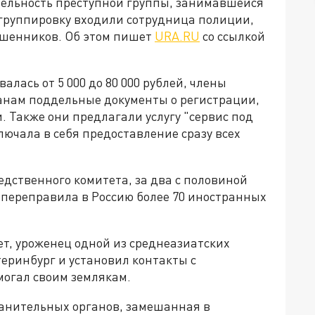
тельность преступной группы, занимавшейся
группировку входили сотрудница полиции,
ошенников. Об этом пишет
URA.RU
со ссылкой
алась от 5 000 до 80 000 рублей, члены
нам поддельные документы о регистрации,
 Также они предлагали услугу "сервис под
ключала в себя предоставление сразу всех
дственного комитета, за два с половиной
 переправила в Россию более 70 иностранных
ет, уроженец одной из среднеазиатских
атеринбург и установил контакты с
могал своим землякам.
ранительных органов, замешанная в