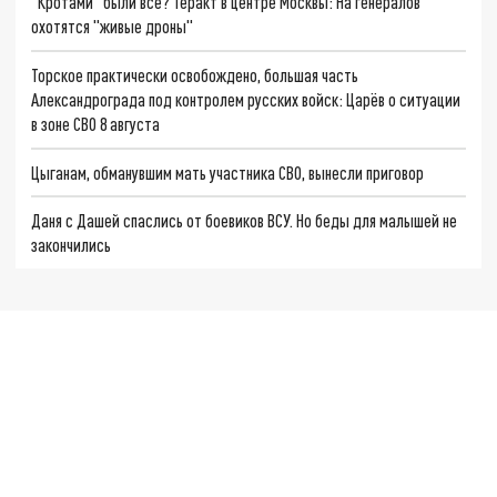
"Кротами" были все? Теракт в центре Москвы: На генералов
охотятся "живые дроны"
Торское практически освобождено, большая часть
Александрограда под контролем русских войск: Царёв о ситуации
в зоне СВО 8 августа
Цыганам, обманувшим мать участника СВО, вынесли приговор
Даня с Дашей спаслись от боевиков ВСУ. Но беды для малышей не
закончились