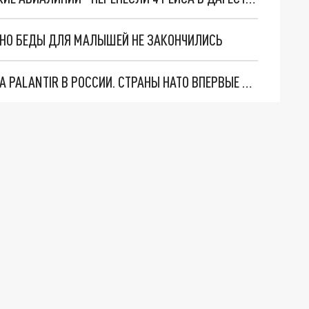
. НО БЕДЫ ДЛЯ МАЛЫШЕЙ НЕ ЗАКОНЧИЛИСЬ
"ОЧЕНЬ ПЛОХИЕ НОВОСТИ": БОЛЬШАЯ ОШИБКА PALANTIR В РОССИИ. СТРАНЫ НАТО ВПЕРВЫЕ ЗА СВО ОСТАНОВИЛИ ПОСТАВКИ ОРУЖИЯ. ВСУ ТЕРЯЮТ ПРИГРАНИЧЬЕ?