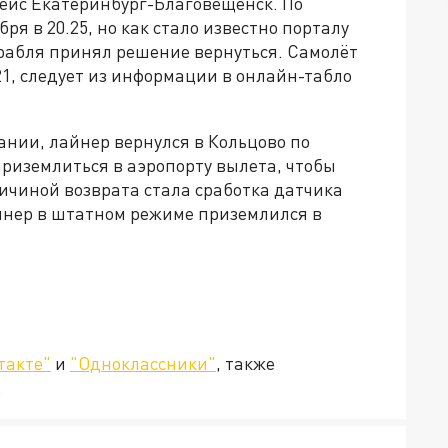
ейс Екатеринбург-Благовещенск. По
ря в 20.25, но как стало известно порталу
орабля принял решение вернуться. Самолёт
.21, следует из информации в онлайн-табло
ании, лайнер вернулся в Кольцово по
риземлиться в аэропорту вылета, чтобы
ичиной возврата стала сработка датчика
йнер в штатном режиме приземлился в
такте"
и
"Одноклассники"
, также
.