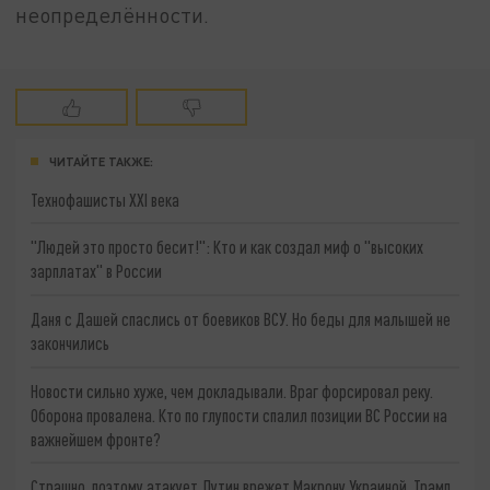
неопределённости.
ЧИТАЙТЕ ТАКЖЕ:
Технофашисты XXI века
"Людей это просто бесит!": Кто и как создал миф о "высоких
зарплатах" в России
Даня с Дашей спаслись от боевиков ВСУ. Но беды для малышей не
закончились
Новости сильно хуже, чем докладывали. Враг форсировал реку.
Оборона провалена. Кто по глупости спалил позиции ВС России на
важнейшем фронте?
Страшно, поэтому атакует. Путин врежет Макрону Украиной. Трамп