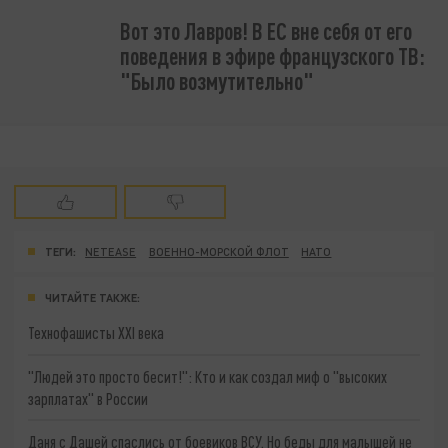
Вот это Лавров! В ЕС вне себя от его
поведения в эфире французского ТВ:
"Было возмутительно"
ТЕГИ:
NETEASE
ВОЕННО-МОРСКОЙ ФЛОТ
НАТО
ЧИТАЙТЕ ТАКЖЕ:
Технофашисты XXI века
"Людей это просто бесит!": Кто и как создал миф о "высоких
зарплатах" в России
Даня с Дашей спаслись от боевиков ВСУ. Но беды для малышей не