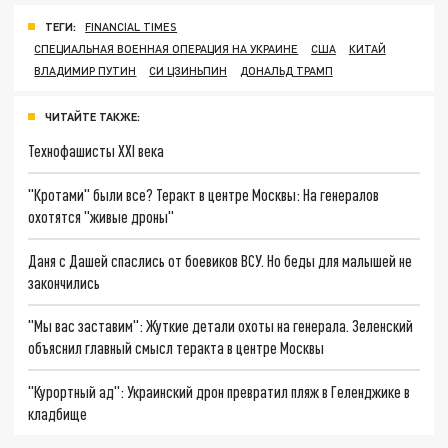
ТЕГИ:
FINANCIAL TIMES
СПЕЦИАЛЬНАЯ ВОЕННАЯ ОПЕРАЦИЯ НА УКРАИНЕ
США
КИТАЙ
ВЛАДИМИР ПУТИН
СИ ЦЗИНЬПИН
ДОНАЛЬД ТРАМП
ЧИТАЙТЕ ТАКЖЕ:
Технофашисты XXI века
"Кротами" были все? Теракт в центре Москвы: На генералов
охотятся "живые дроны"
Даня с Дашей спаслись от боевиков ВСУ. Но беды для малышей не
закончились
"Мы вас заставим": Жуткие детали охоты на генерала. Зеленский
объяснил главный смысл теракта в центре Москвы
"Курортный ад": Украинский дрон превратил пляж в Геленджике в
кладбище